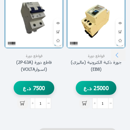
قواطع دورة
قواطع دورة
جوزة ذكية الكترونية (ماليزي)
قاطع دورة (2P-63A)
(EB8)
(اسوارVOLTA)
25000
د.ع
7500
د.ع