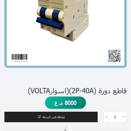
قاطع دورة (2P-40A)(اسوارVOLTA)
8000
د.ع
إضافة إلى السلة
أو