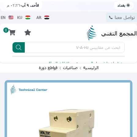
🌞 بغداد
الأحد، ٩ آب
٠٢:٢٦ م
تواصل معنا 📞
EN
KU
AR
0
المجمع التقني
ابحث عن
مقاييس V-A-Hz
يتوفر لدينا توصيل الى جميع محافظات العراق
تطبيقنا 
الرئيسية
صناعيات
قواطع دورة