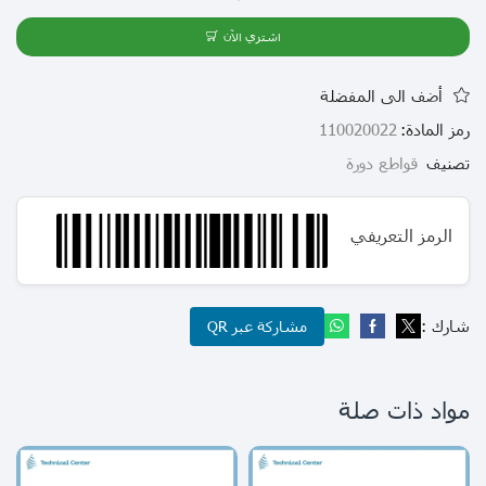
اشتري الآن
أضف الى المفضلة
رمز المادة:
110020022
تصنيف
قواطع دورة
الرمز التعريفي
شارك :
مشاركة عبر QR
مواد ذات صلة