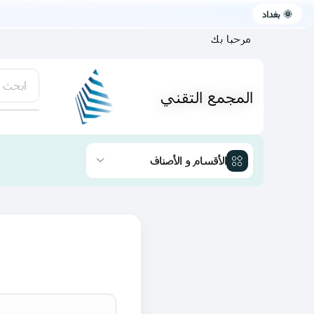
🌞 بغداد
مرحبا بك
ابحث 
المجمع التقني
يتوفر لد
الأقسام و الأصناف