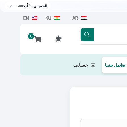
١٠:٥٥ ص
الخميس، ٦ آب
EN
KU
AR
0
تطبيقنا متوفر الآن على متجر أبل اضغط هن
تواصل معنا
حسابي