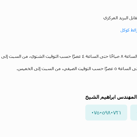
بل البريد المركزي
ائط كوكل
ي، من السبت إلى الخميس.
المهندس ابراهيم الشيخ
٠٧٥٠٥٩٨٠٧٢١