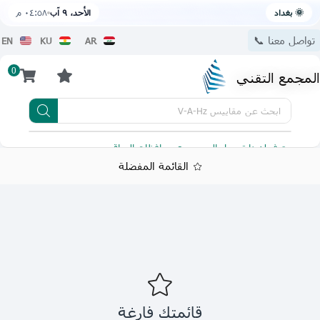
🌞 بغداد
الأحد، ٩ آب
٠٤:٥٨ م
تواصل معنا 📞
EN
KU
AR
0
المجمع التقني
ابحث عن
مقاييس V-A-Hz
يتوفر لدينا توصيل الى جميع محافظات العراق
تطبيقنا 
القائمة المفضلة
قائمتك فارغة