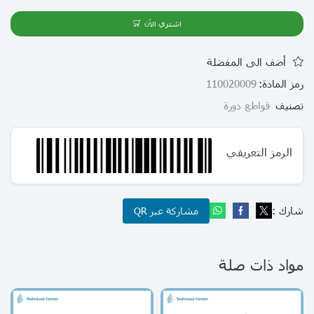
اشتري الآن
أضف الى المفضلة
رمز المادة:
110020009
تصنيف
قواطع دورة
الرمز التعريفي
شارك :
مشاركة عبر QR
مواد ذات صلة