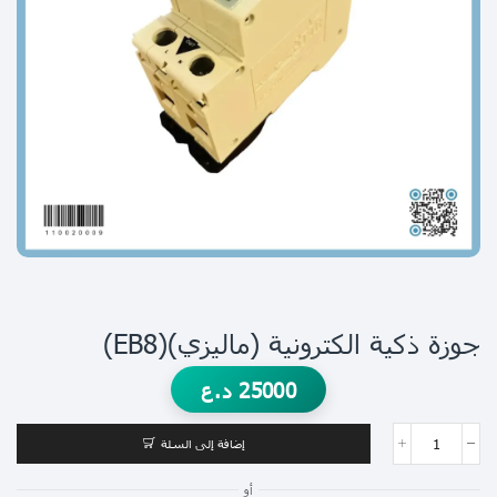
جوزة ذكية الكترونية (ماليزي)(EB8)
25000
د.ع
إضافة إلى السلة
أو