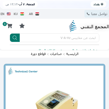
🌞 بغداد
الجمعة، ٧ آب
١٢:١٢ ص
تواصل معنا 📞
EN
KU
AR
0
المجمع التقني
ابحث عن
مقاييس V-A-Hz
يتوفر لدينا توصيل الى جميع محافظات العراق
تطبيقنا 
الرئيسية
صناعيات
قواطع دورة