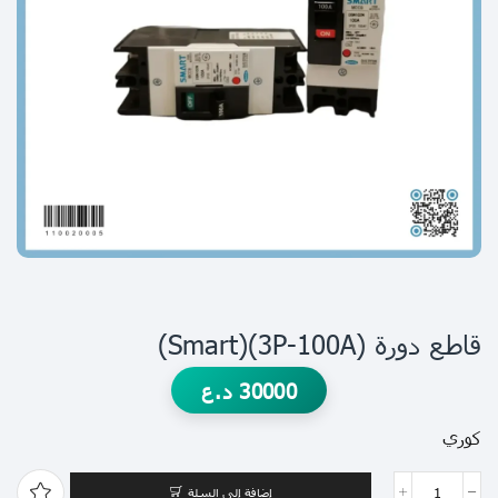
قاطع دورة (3P-100A)(smart)
30000
د.ع
كوري
إضافة إلى السلة