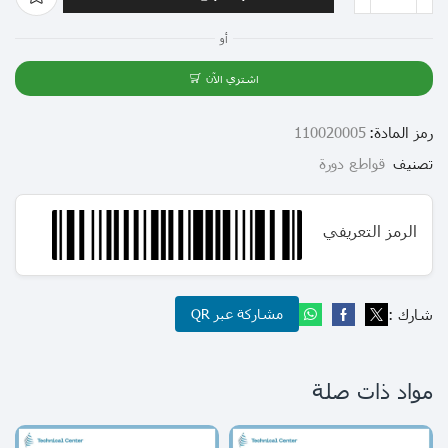
أو
اشتري الآن
رمز المادة:
110020005
تصنيف
قواطع دورة
الرمز التعريفي
شارك :
مشاركة عبر QR
مواد ذات صلة