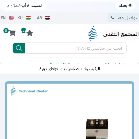
🌞 بغداد
السبت، ٨ آب
٠٦:٥٨ م
تواصل معنا 📞
EN
KU
AR
152
0
المجمع التقني
ابحث عن
مقاييس V-A-Hz
يتوفر لدينا توصيل الى جميع محافظات العراق
تطبيقنا 
الرئيسية
صناعيات
قواطع دورة