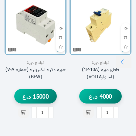
قواطع دورة
قواطع دورة
قاطع دورة (1P-10A)
جوزة ذكية الكترونية (حماية V-A)
(اسوارVOLTA)
(BEW)
4000
د.ع
15000
د.ع