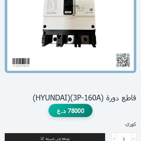
قاطع دورة (3P-160A)(HYUNDAI)
78000
د.ع
كوري
إضافة إلى السلة