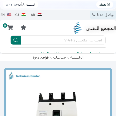
🌞 بغداد
السبت، ٨ آب
٠١:٣٨ م
تواصل معنا 📞
EN
KU
AR
0
المجمع التقني
ابحث عن
مقاييس V-A-Hz
يتوفر لدينا توصيل الى جميع محافظات العراق
تطبيقنا 
الرئيسية
صناعيات
قواطع دورة