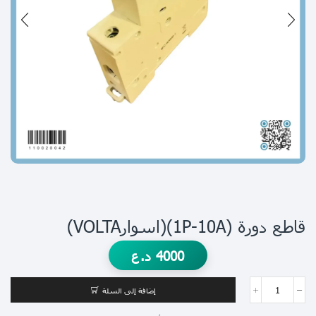
قاطع دورة (1P-10A)(اسوارVOLTA)
4000
د.ع
إضافة إلى السلة