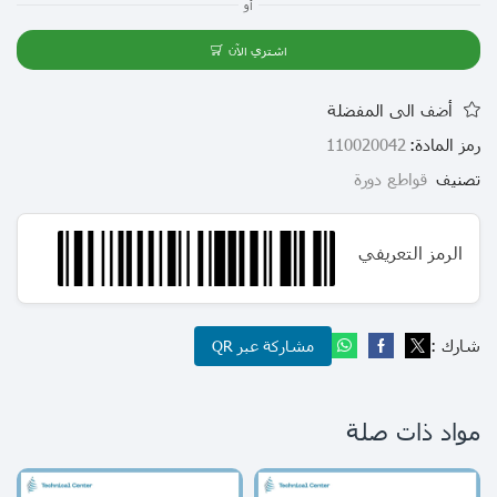
أو
اشتري الآن
أضف الى المفضلة
رمز المادة:
110020042
تصنيف
قواطع دورة
الرمز التعريفي
شارك :
مشاركة عبر QR
مواد ذات صلة