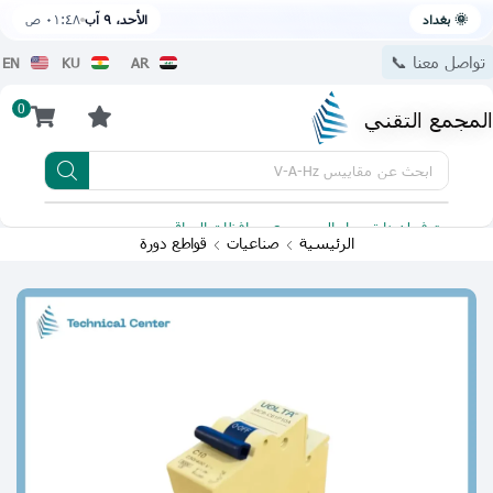
🌞 بغداد
الأحد، ٩ آب
٠١:٤٨ ص
تواصل معنا 📞
EN
KU
AR
0
المجمع التقني
ابحث عن
مقاييس V-A-Hz
يتوفر لدينا توصيل الى جميع محافظات العراق
تطبيقنا 
الرئيسية
صناعيات
قواطع دورة