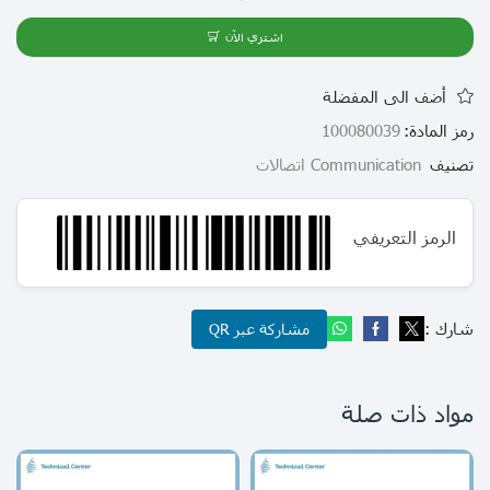
اشتري الآن
أضف الى المفضلة
رمز المادة:
100080039
تصنيف
Communication اتصالات
الرمز التعريفي
شارك :
مشاركة عبر QR
مواد ذات صلة