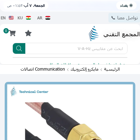
🌞 بغداد
الجمعة، ٧ آب
٠١:٥٢ ص
تواصل معنا 📞
EN
KU
AR
0
المجمع التقني
ابحث عن
مقاييس V-A-Hz
يتوفر لدينا توصيل الى جميع محافظات العراق
تطبيقنا 
الرئيسية
مايكرو إلكترونيك
Communication اتصالات