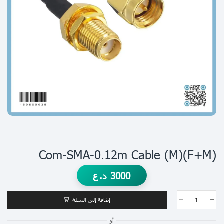
Com-SMA-0.12m Cable (m)(f+m)
3000
د.ع
إضافة إلى السلة
أو