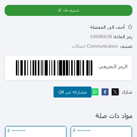
اشتري الآن
أضف الى المفضلة
رمز المادة:
100080038
تصنيف
Communication اتصالات
الرمز التعريفي
شارك :
مشاركة عبر QR
مواد ذات صلة