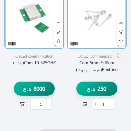
communication اتصالات
communication اتصالات
Com-5mm 940nm
Com-10.525GHZ(رادار)
Emitting(مرسل رموت)
250
د.ع
8000
د.ع