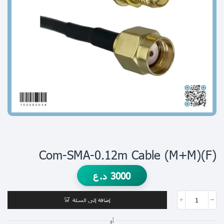
Com-SMA-0.12m Cable (m+m)(f)
3000
د.ع
إضافة إلى السلة
أو