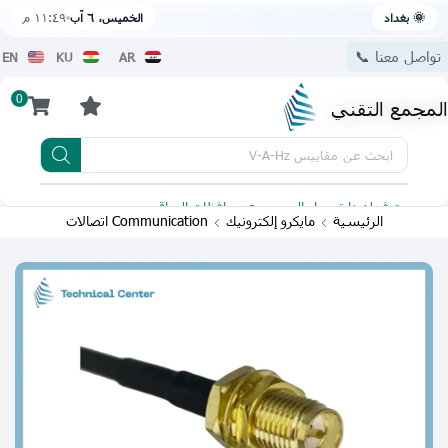
🌞 بغداد
الخميس، ٦ آب
١١:٤٩ م
تواصل معنا 📞
EN
KU
AR
0
المجمع التقني
ابحث عن
مقاييس V-A-Hz
يتوفر لدينا توصيل الى جميع محافظات العراق
تطبيقنا 
الرئيسية
مايكرو إلكترونيك
Communication اتصالات