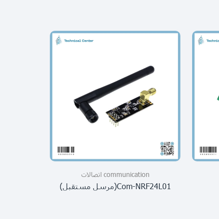
communication اتصالات
tion
Com-NRF24L01(مرسل مستقبل)
m)(f+m)