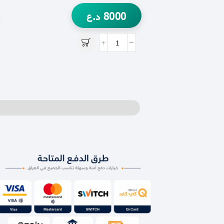
8000
د.ع