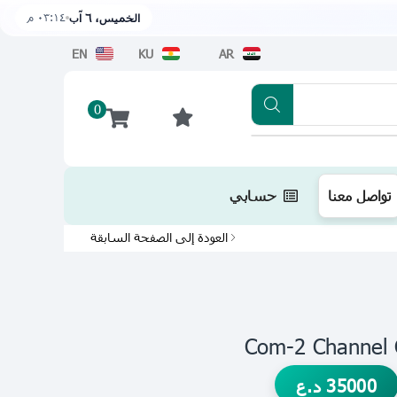
٠٣:١٤ م
الخميس، ٦ آب
EN
KU
AR
0
تطبيقنا متوفر الآن على متجر أبل اضغط هن
تواصل معنا
حسابي
العودة إلى الصفحة السابقة
Com-2 Channel
35000
د.ع