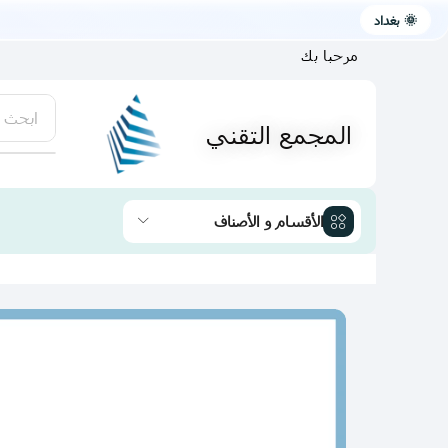
🌞 بغداد
مرحبا بك
ابحث 
المجمع التقني
يتوفر لد
الأقسام و الأصناف