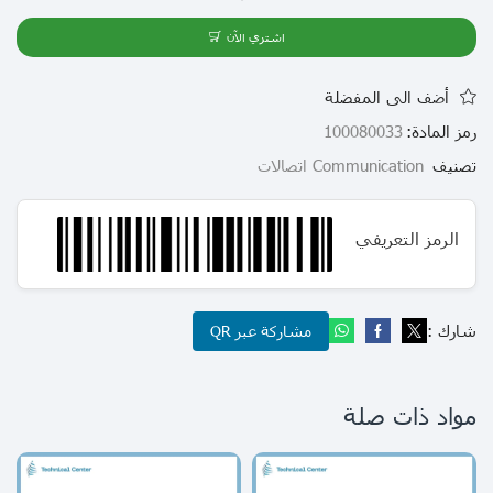
اشتري الآن
أضف الى المفضلة
رمز المادة:
100080033
تصنيف
Communication اتصالات
الرمز التعريفي
شارك :
مشاركة عبر QR
مواد ذات صلة