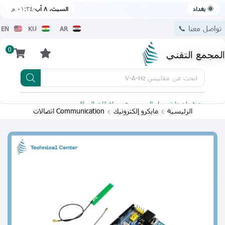
🌞 بغداد
السبت، ٨ آب
٠١:٣٤ م
تواصل معنا 📞
EN
KU
AR
0
المجمع التقني
ابحث عن
مقاييس V-A-Hz
يتوفر لدينا توصيل الى جميع محافظات العراق
تطبيقنا 
الرئيسية
مايكرو إلكترونيك
Communication اتصالات