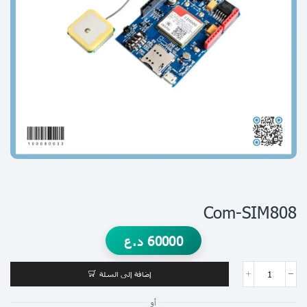
Com-SIM808
60000
د.ع
إضافة إلى السلة
أو