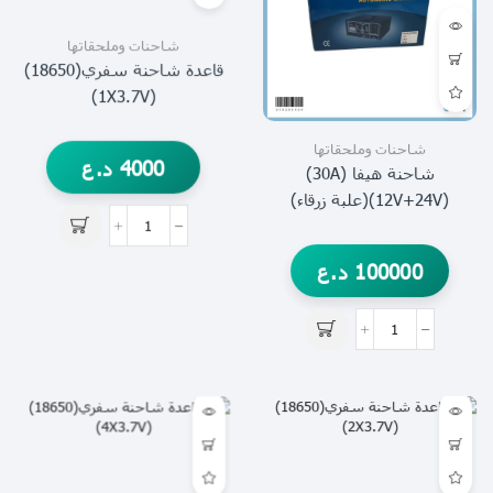
شاحنات وملحقاتها
قاعدة شاحنة سفري(18650)
(1X3.7V)
شاحنات وملحقاتها
4000
د.ع
شاحنة هيفا (30A)
(12V+24V)(علبة زرقاء)
100000
د.ع