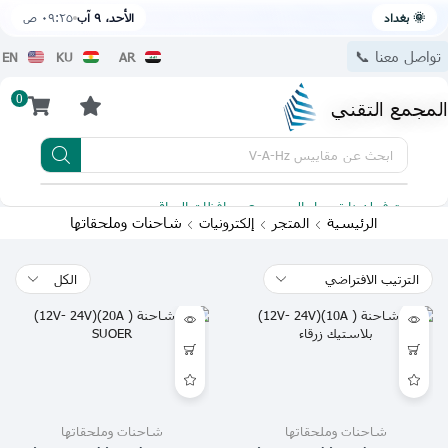
🌞 بغداد
الأحد، ٩ آب
٠٩:٢٥ ص
تواصل معنا 📞
EN
KU
AR
0
المجمع التقني
ابحث عن
مقاييس V-A-Hz
يتوفر لدينا توصيل الى جميع محافظات العراق
تطبيقنا 
شاحنات وملحقاتها
الرئيسية
المتجر
إلكترونيات
شاحنات وملحقاتها
شاحنات وملحقاتها