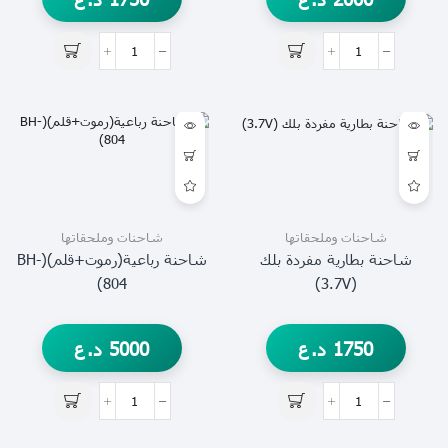
شاحنات وملحقاتها
شاحنات وملحقاتها
شاحنة بطارية مفردة بلك
شاحنة رباعية(رموت+قلم)(BH-
804)
(3.7V)
1750
د.ع
5000
د.ع