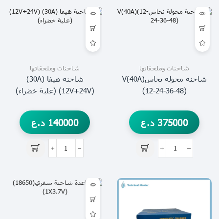
شاحنات وملحقاتها
شاحنات وملحقاتها
شاحنة محولة نحاسV(40A)
شاحنة هيفا (30A)
(12-24-36-48)
(12V+24V) (علبة خضراء)
375000
د.ع
140000
د.ع