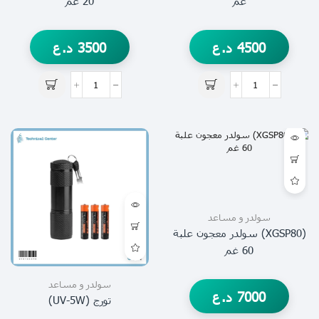
غم
20 غم
4500
د.ع
3500
د.ع
سولدر و مساعد
(XGSP80) سولدر معجون علبة
60 غم
سولدر و مساعد
7000
د.ع
تورج (UV-5W)