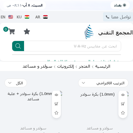
🌞 بغداد
السبت، ٨ آب
٠٨:١١ ص
تواصل معنا 📞
EN
KU
AR
0
المجمع التقني
ابحث عن
مقاييس V-A-Hz
يتوفر لدينا توصيل الى جميع محافظات العراق
تطبيقنا 
سولدر و مساعد
الرئيسية
المتجر
إلكترونيات
سولدر و مساعد
سولدر و مساعد