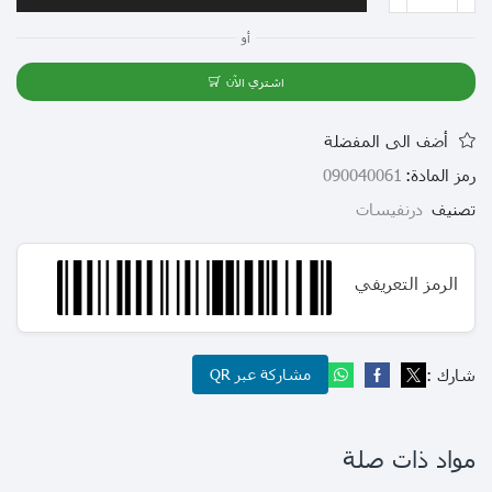
أو
اشتري الآن
أضف الى المفضلة
رمز المادة:
090040061
تصنيف
درنفيسات
الرمز التعريفي
شارك :
مشاركة عبر QR
مواد ذات صلة