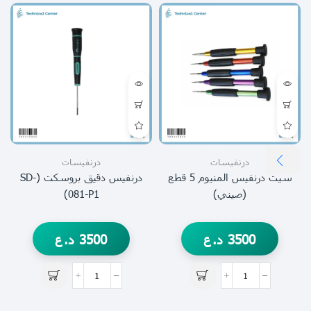
درنفيسات
درنفيسات
سيت درنفيس المنيوم 5 قطع
درنفيس دقيق بروسكت (SD-
(صيني)
081-P1)
3500
د.ع
3500
د.ع