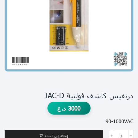
درنفيس كاشف فولتية IAC-D
3000
د.ع
90-1000VAC
إضافة إلى السلة