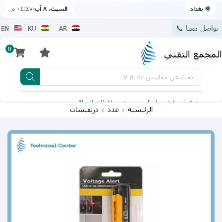
🌞 بغداد
السبت، ٨ آب
٠٤:٤٧ م
تواصل معنا 📞
EN
KU
AR
0
المجمع التقني
ابحث عن
مقاييس V-A-Hz
يتوفر لدينا توصيل الى جميع محافظات العراق
تطبيقنا 
الرئيسية
عدد
درنفيسات