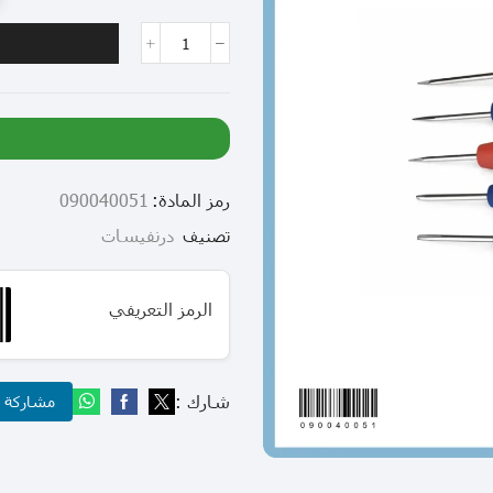
رمز المادة:
090040051
تصنيف
درنفيسات
الرمز التعريفي
شارك :
مشاركة عب