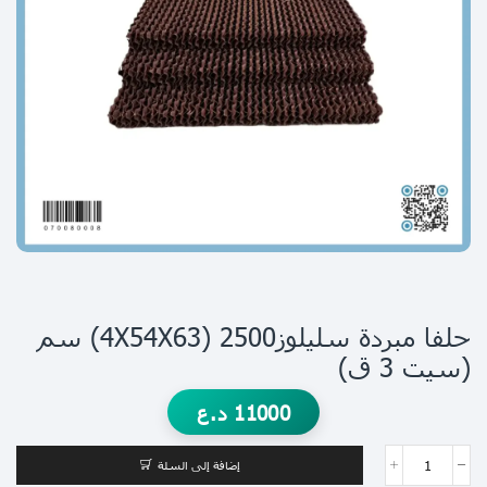
حلفا مبردة سليلوز2500 (4X54X63) سم
(سيت 3 ق)
11000
د.ع
إضافة إلى السلة