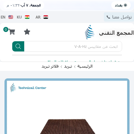
🌞 بغداد
الجمعة، ٧ آب
٠١:٣٢ م
تواصل معنا 📞
EN
KU
AR
0
المجمع التقني
ابحث عن
مقاييس V-A-Hz
يتوفر لدينا توصيل الى جميع محافظات العراق
تطبيقنا 
الرئيسية
تبريد
فلاتر تبريد