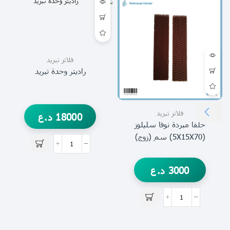
فلاتر تبريد
راديتر وحدة تبريد
فلاتر تبريد
18000
د.ع
حلفا مبردة نوفا سليلوز
(5X15X70) سم (زوج)
3000
د.ع