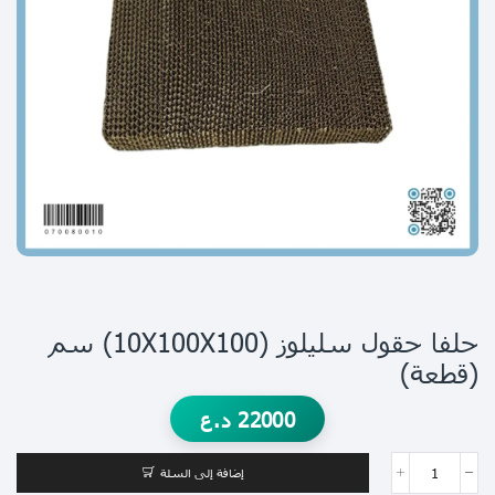
حلفا حقول سليلوز (10X100X100) سم
(قطعة)
22000
د.ع
إضافة إلى السلة