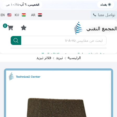
🌞 بغداد
الخميس، ٦ آب
١٠:٣٥ ص
تواصل معنا 📞
EN
KU
AR
0
المجمع التقني
ابحث عن
مقاييس V-A-Hz
يتوفر لدينا توصيل الى جميع محافظات العراق
تطبيقنا 
الرئيسية
تبريد
فلاتر تبريد