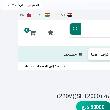
٠٧:٢٤ م
الخميس، ٦ آب
EN
KU
AR
0
تطبيقنا متوفر الآن على متجر أبل اضغط هن
تواصل معنا
حسابي
العودة إلى الصفحة السابقة
SHT20)
30000
د.ع