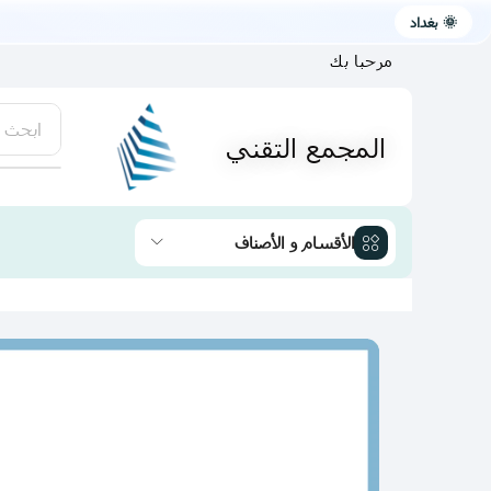
🌞 بغداد
مرحبا بك
ابحث 
المجمع التقني
يتوفر لد
الأقسام و الأصناف