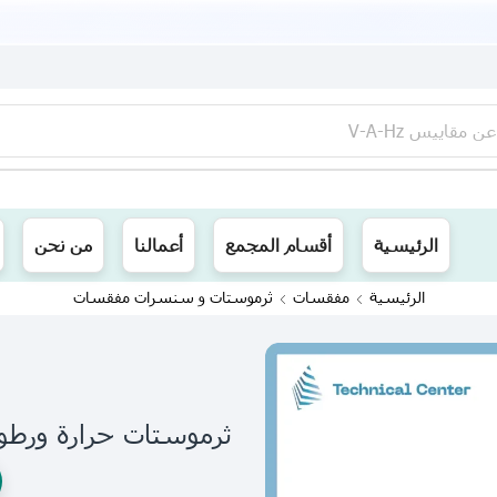
عن
مقاييس V-A-Hz
ينا توصيل الى جميع محافظات العراق
الرئيسية
أقسام المجمع
أعمالنا
من نحن
الرئيسية
مفقسات
ثرموستات و سنسرات مفقسات
ثرموستات حرارة ورطوبة (00)(220V