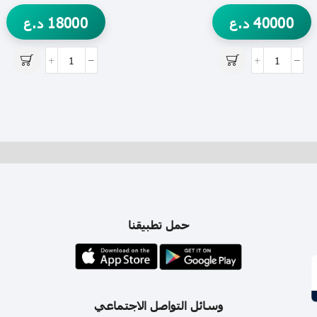
40000
د.ع
18000
د.ع
حمل تطبيقنا
وسائل التواصل الاجتماعي