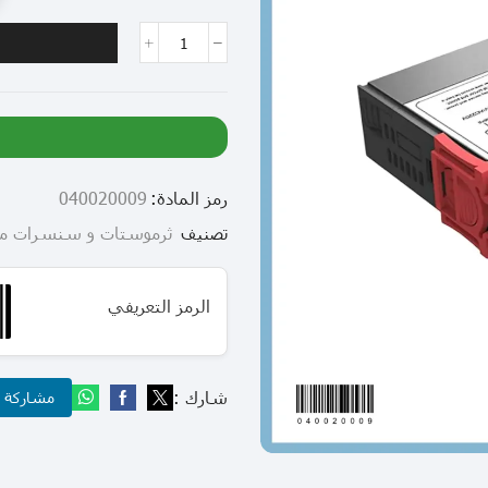
رمز المادة:
040020009
تصنيف
ثرموستات و سنسرات م
الرمز التعريفي
شارك :
مشاركة عب