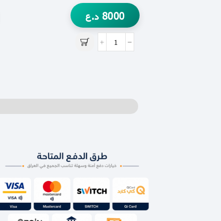
8000
د.ع