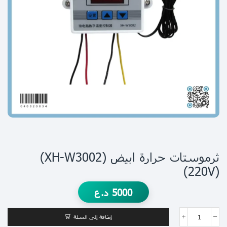
ثرموستات حرارة ابيض (XH-W3002)
(220V)
5000
د.ع
إضافة إلى السلة