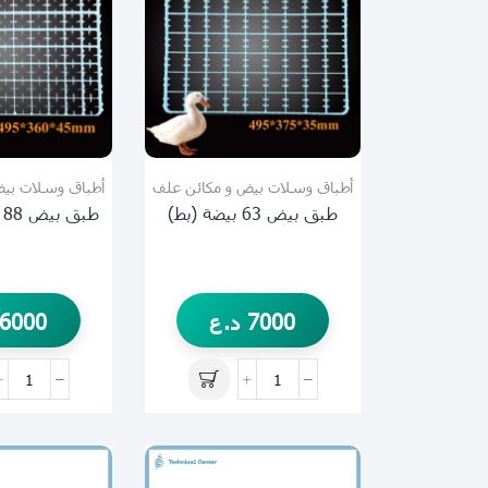
أطباق وسلات بيض و مكائن علف
أطباق وسلات بيض
طبق بيض 63 بيضة (بط)
طبق بيض 88 بيضة (دجاج)
7000
د.ع
6000