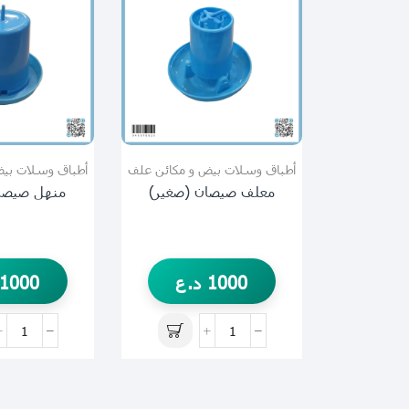
أطباق وسلات بيض و مكائن علف
أطباق وسلات بيض
معلف صيصان (صغير)
منهل صيصا
1000
د.ع
1000