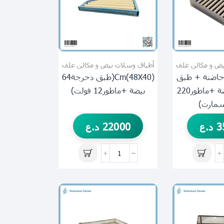
يض و مكائن علف
أطباق وسلات بيض و مكائن علف
48X40)c(حاضنة + طبق
(48X40)cm(طبق دحرجة64
دحرجة64 بيضة +ماطور220
بيضة +ماطور12 فولت)
مارت)
3
د.ع
22000
د.ع