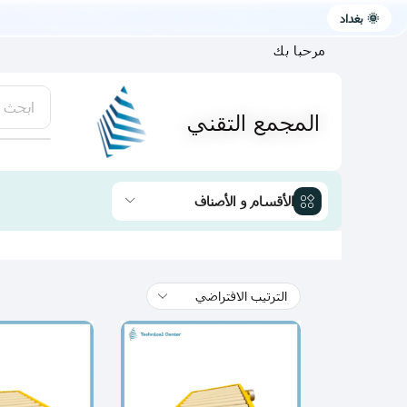
🌞 بغداد
مرحبا بك
ابحث 
المجمع التقني
يتوفر لد
الأقسام و الأصناف