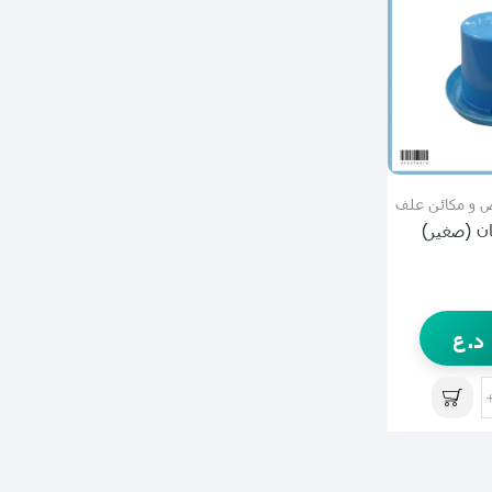
 و مكائن علف
ن (صغير)
د.ع