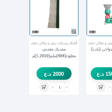
يض و مكائن علف
أطباق وسلات بيض و مكائن علف
دواجن (بلت)
مشبك معدني
مغلون(4X4)ملم(1.2X10)م
15
د.ع
2000
د.ع