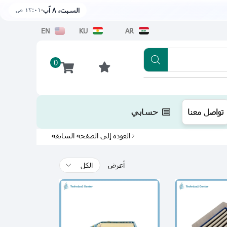
١٢:٠١ ص
السبت، ٨ آب
EN
KU
AR
0
تطبيقنا متوفر الآن على متجر أبل اضغط هن
تواصل معنا
حسابي
العودة إلى الصفحة السابقة
أعرض