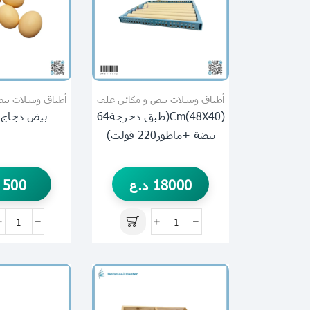
أطباق وسلات بيض و مكائن علف
أطباق وسلات بيض
(48X40)cm(طبق دحرجة64
بيض دجاج 
بيضة +ماطور220 فولت)
18000
د.ع
500