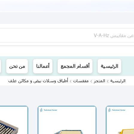
عن
مقاييس V-A-Hz
ينا توصيل الى جميع محافظات العراق
الرئيسية
أقسام المجمع
أعمالنا
من نحن
أطباق وسلات بيض و مكائن علف
الرئيسية
المتجر
مفقسات