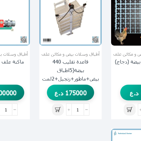
 و مكائن علف
أطباق وسلات بيض و مكائن علف
أطباق وسلات ب
قاعدة تقليب 440
ماكنة علف 
بيضة(5اطباق
بيض+ماطور+زنجيل+2لمت
سويج)
د.ع
175000
د.ع
00000