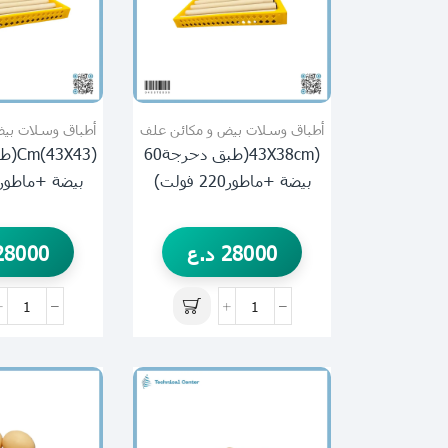
أطباق وسلات بيض و مكائن علف
أطباق وسلات بيض
(43X38cm(طبق دحرجة60
بيضة +ماطور220 فولت)
بيضة +ماطور220 فولت)
28000
د.ع
28000