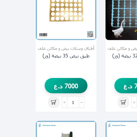
يض و مكائن علف
أطباق وسلات بيض و مكائن علف
طبق بيض 35 بيضة (وز)
د.ع
7000
د.ع