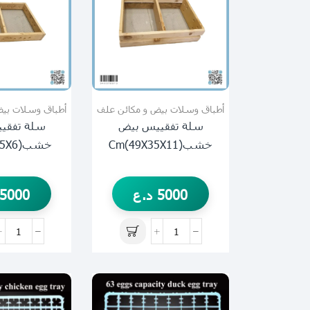
أطباق وسلات بيض و مكائن علف
أطباق وسلات بيض
سلة تفقييس بيض
سلة تفقي
خشب(49X35X11)cm
خشب(49X35X6)cm
5000
د.ع
5000