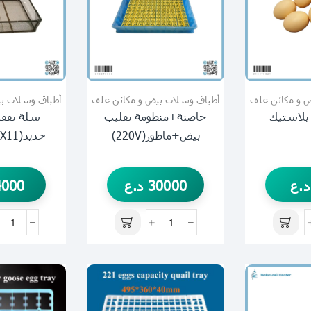
 و مكائن علف
أطباق وسلات بيض و مكائن علف
أطباق وسلات ب
بلاستيك
حاضنة+منظومة تقليب
سلة تفق
بيض+ماطور(220V)
حديد(49X35X11)cm
د.ع
30000
د.ع
4000