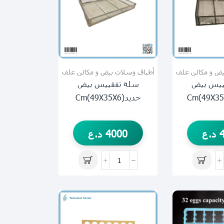
يض و مكائن علف
أطباق وسلات بيض و مكائن علف
ييس بيض
سلة تفقييس بيض
حديد(49X35X6)cm
د.ع
4000
د.ع