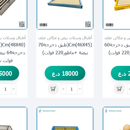
 و مكائن علف
أطباق وسلات بيض و مكائن علف
أطباق وسلات ب
(43X43)cm(طبق دحرجة60
(46X45)cm(طبق دحرجة70
(m
بيضة +ماطور220 فولت)
فولت س
د.ع
18000
د.ع
5000