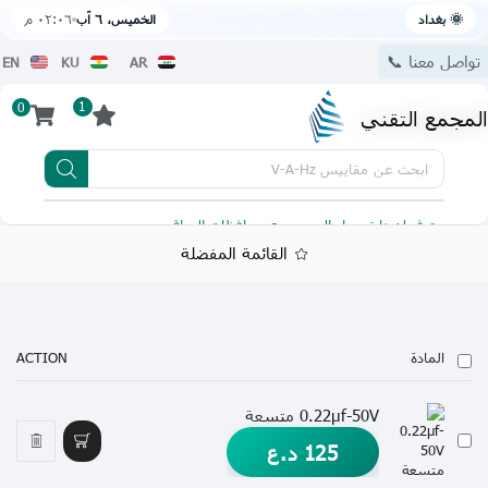
🌞 بغداد
الخميس، ٦ آب
٠٢:٠٦ م
تواصل معنا 📞
EN
KU
AR
1
0
المجمع التقني
ابحث عن
مقاييس V-A-Hz
يتوفر لدينا توصيل الى جميع محافظات العراق
تطبيقنا 
القائمة المفضلة
المادة
ACTION
0.22µf-50V متسعة
125
د.ع