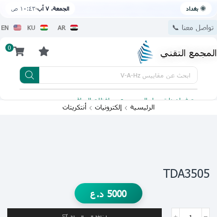
🌞 بغداد
الجمعة، ٧ آب
١٠:٤٣ ص
تواصل معنا 📞
EN
KU
AR
0
المجمع التقني
ابحث عن
مقاييس V-A-Hz
يتوفر لدينا توصيل الى جميع محافظات العراق
تطبيقنا 
الرئيسية
إلكترونيات
أنتكريتات
TDA3505
5000
د.ع
إضافة إلى السلة