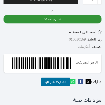
أو
اشتري الآن
أضف الى المفضلة
رمز المادة:
010030169
تصنيف
أنتكريتات
الرمز التعريفي
شارك :
مشاركة عبر QR
مواد ذات صلة