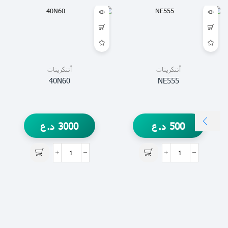
أنتكريتات
أنتكريتات
40N60
NE555
500
د.ع
3000
د.ع