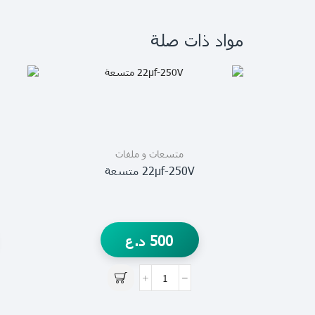
مواد ذات صلة
متسعات و ملفات
22µf-250V متسعة
500
د.ع