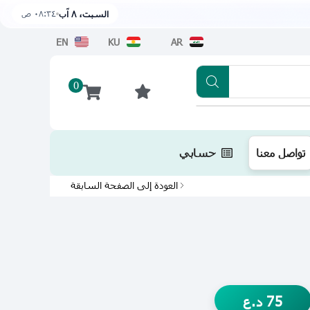
٠٨:٣٤ ص
السبت، ٨ آب
EN
KU
AR
0
تطبيقنا متوفر الآن على متجر أبل اضغط هن
تواصل معنا
حسابي
العودة إلى الصفحة السابقة
75
د.ع