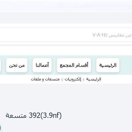
عن
مقاييس V-A-Hz
ينا توصيل الى جميع محافظات العراق
الرئيسية
أقسام المجمع
أعمالنا
من نحن
الرئيسية
إلكترونيات
متسعات و ملفات
(3.9nf)392 متسعة