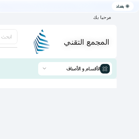
🌞 بغداد
مرحبا بك
ابحث 
المجمع التقني
يتوفر لد
الأقسام و الأصناف