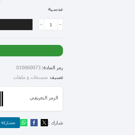
عدسية
رمز المادة:
010060073
تصنيف
متسعات و ملفات
الرمز التعريفي
شارك :
مشاركة عب