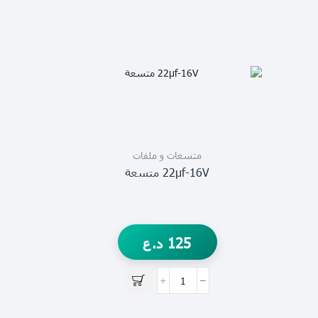
متسعات و ملفات
22µf-16V متسعة
125
د.ع
50V