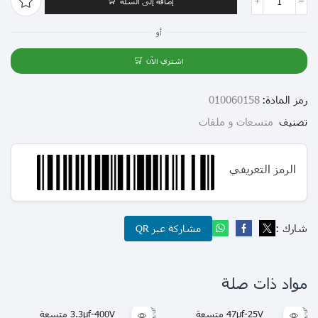
إضافة إلى السلة
أو
اشتري الآن
رمز المادة:
010060158
تصنيف
متسعات و ملفات
الرمز التعريفي
شارك :
مشاركة عبر QR
مواد ذات صلة