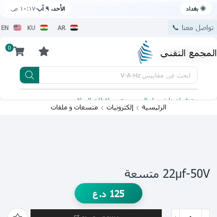
🌞 بغداد
الأحد، ٩ آب
١٠:١٧ ص
تواصل معنا 📞
EN
KU
AR
0
المجمع التقني
ابحث عن
مقاييس V-A-Hz
يتوفر لدينا توصيل الى جميع محافظات العراق
تطبيقنا 
الرئيسية
إلكترونيات
متسعات و ملفات
22µf-50V متسعة
125
د.ع