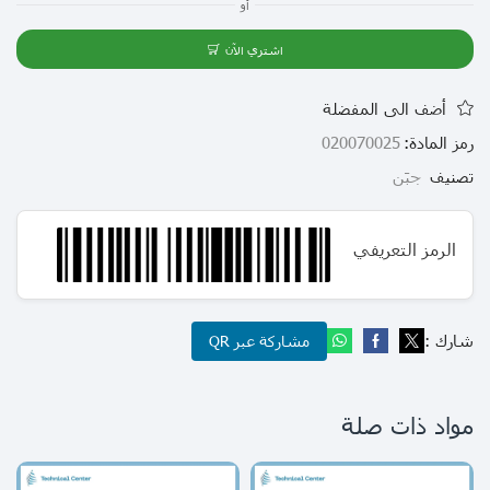
أو
اشتري الآن
أضف الى المفضلة
رمز المادة:
020070025
تصنيف
جبَن
الرمز التعريفي
شارك :
مشاركة عبر QR
مواد ذات صلة