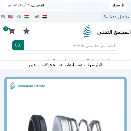
🌞 بغداد
الخميس، ٦ آب
٠٨:٤٩ ص
تواصل معنا 📞
EN
KU
AR
0
المجمع التقني
ابحث عن
مقاييس V-A-Hz
يتوفر لدينا توصيل الى جميع محافظات العراق
تطبيقنا 
الرئيسية
مستلزمات لف المحركات
جبَن