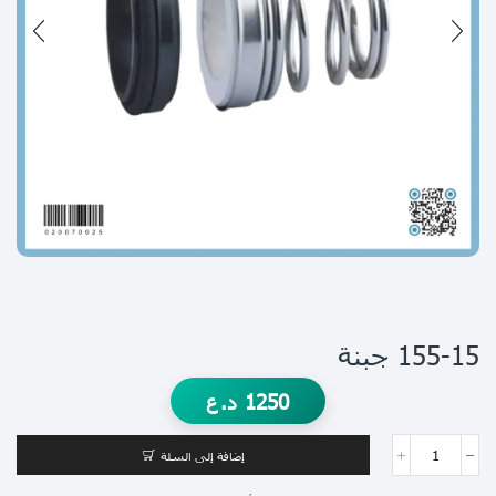
155-15 جبنة
1250
د.ع
إضافة إلى السلة