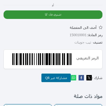
أو
اشتري الآن
أضف الى المفضلة
رمز المادة:
150010001
تصنيف
تيب جوينات
الرمز التعريفي
شارك :
مشاركة عبر QR
مواد ذات صلة