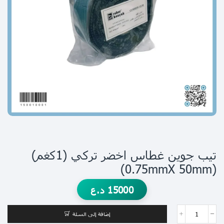
تيب جوين غطاس اخضر تركي (1كغم)
(0.75mmX 50mm)
15000
د.ع
إضافة إلى السلة