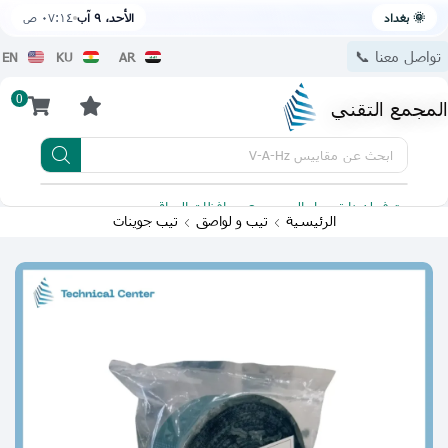
🌞 بغداد
الأحد، ٩ آب
٠٧:١٤ ص
تواصل معنا 📞
EN
KU
AR
0
المجمع التقني
ابحث عن
مقاييس V-A-Hz
يتوفر لدينا توصيل الى جميع محافظات العراق
تطبيقنا 
الرئيسية
تيب و لواصق
تيب جوينات