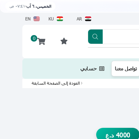
٠٧:٤١ ص
الخميس، ٦ آب
EN
KU
AR
0
تطبيقنا متوفر الآن على متجر أبل اضغط هن
تواصل معنا
حسابي
العودة إلى الصفحة السابقة
4000
د.ع