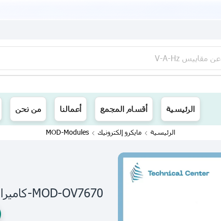
عن
مقاييس V-A-Hz
ينا توصيل الى جميع محافظات العراق
الرئيسية
أقسام المجمع
أعمالنا
من نحن
الرئيسية
مايكرو إلكترونيك
MOD-Modules
MOD-OV7670-كاميرا