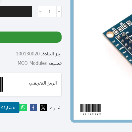
رمز المادة:
100130020
تصنيف
MOD-Modules
الرمز التعريفي
شارك :
مشاركة عب