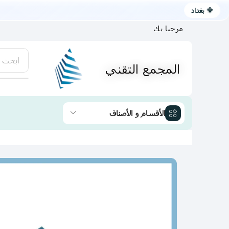
🌞 بغداد
مرحبا بك
ابحث 
المجمع التقني
يتوفر لد
الأقسام و الأصناف