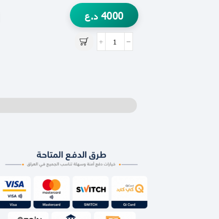
4000
د.ع