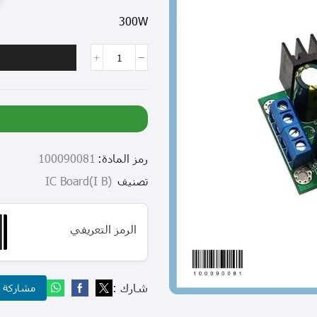
300W
رمز المادة:
100090081
تصنيف
(I B)IC Board
الرمز التعريفي
شارك :
مشاركة عب