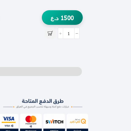
1500
د.ع