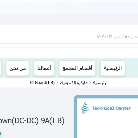
عن
مقاييس V-A-Hz
ينا توصيل الى جميع محافظات العراق
الرئيسية
أقسام المجمع
أعمالنا
من نحن
الرئيسية
مايكرو إلكترونيك
(I B)IC Board
(I B)step Down(DC-DC) 9Aخافض فولتية