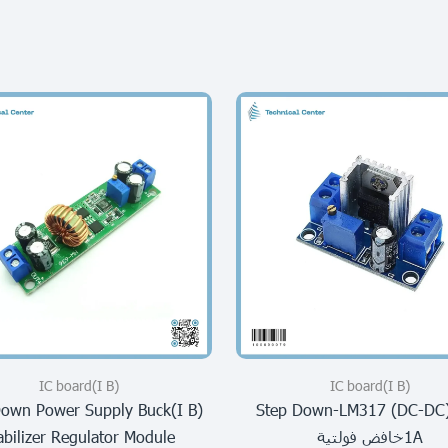
(I B)IC board
(I B)IC board
tep Down Power Supply Buck
(I B)step Down-LM317 (DC-DC
1Aخافض فولتية
abilizer Regulator Module