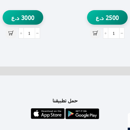
2500
د.ع
3000
د.ع
حمل تطبيقنا