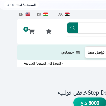
٠١:٠٩ م
السبت، ٨ آب
EN
KU
AR
0
تطبيقنا متوفر الآن على متجر أبل اضغط هن
تواصل معنا
حسابي
العودة إلى الصفحة السابقة
8000
د.ع