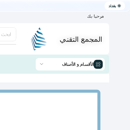
🌞 بغداد
مرحبا بك
ابحث 
المجمع التقني
يتوفر لد
الأقسام و الأصناف