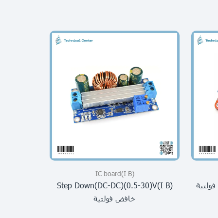
(I B)IC board
(I B)step Down(DC-DC)(0.5-30)V
شاحنة موباي
خافض فولتية