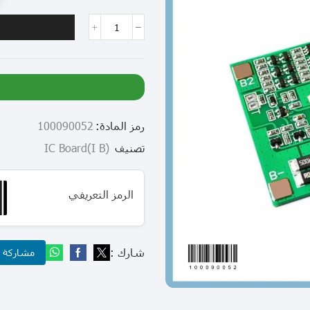
رمز المادة:
100090052
تصنيف
(I B)IC Board
الرمز التعريفي
شارك :
مشاركة عب