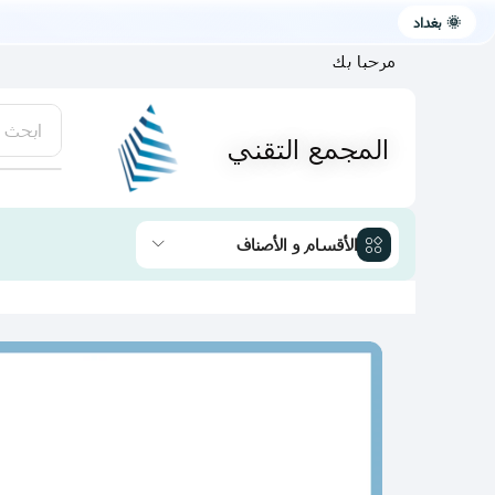
🌞 بغداد
مرحبا بك
ابحث 
المجمع التقني
يتوفر لد
الأقسام و الأصناف