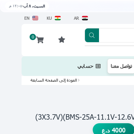
١٢:٠٥ م
السبت، ٨ آب
EN
KU
AR
0
تطبيقنا متوفر الآن على متجر أبل اضغط هن
تواصل معنا
حسابي
العودة إلى الصفحة السابقة
4000
د.ع