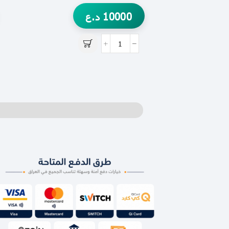
10000
د.ع