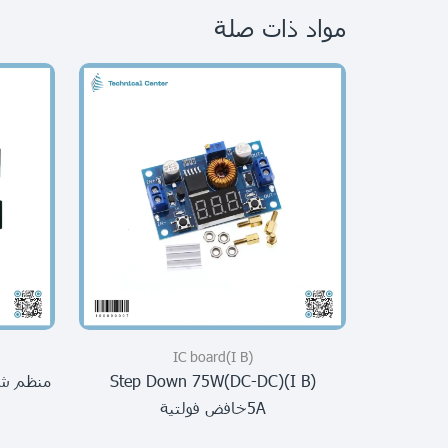
مواد ذات صلة
(I B)IC board
(I B)step Down 75W(DC-DC)
منظم شحن بطار
5Aخافض فولتية