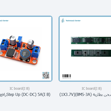
(I B)IC board
(I B)IC board
ية (BMS-3A)(1X3.7V)
(I B)step Up (DC-DC) 5Aرافع فولتية