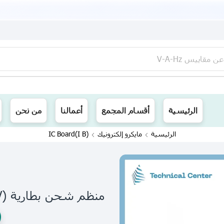
عن
مقاييس V-A-Hz
ينا توصيل الى جميع محافظات العراق
الرئيسية
أقسام المجمع
أعمالنا
من نحن
الرئيسية
مايكرو إلكترونيك
(I B)IC Board
منظم شحن بطارية (BMS-25A-11.1V-12.6V)(3X3.7V)