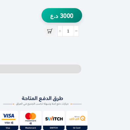
3000
د.ع