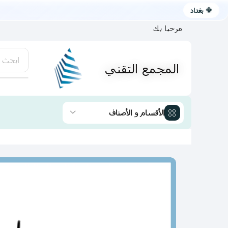
🌞 بغداد
مرحبا بك
ابحث 
المجمع التقني
يتوفر لد
الأقسام و الأصناف