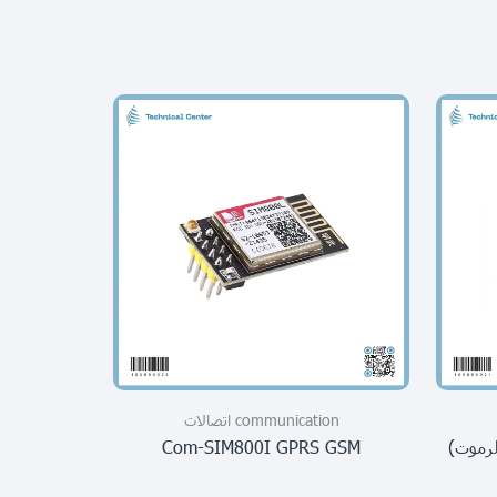
communication اتصالات
tion
 SIM 800C
Com-SIM800I GPRS GSM