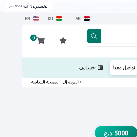
٠٧:٥٢ م
الخميس، ٦ آب
EN
KU
AR
0
تطبيقنا متوفر الآن على متجر أبل اضغط هن
تواصل معنا
حسابي
العودة إلى الصفحة السابقة
5000
د.ع