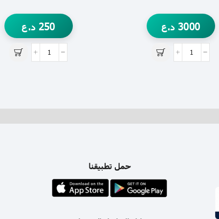
3000
د.ع
250
د.ع
حمل تطبيقنا