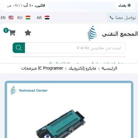
🌞 بغداد
الاثنين، ١٠ آب
٠٩:١١ ص
تواصل معنا 📞
EN
KU
AR
0
المجمع التقني
ابحث عن
مقاييس V-A-Hz
يتوفر لدينا توصيل الى جميع محافظات العراق
تطبيقنا 
الرئيسية
مايكرو إلكترونيك
IC Programer مبرمجات