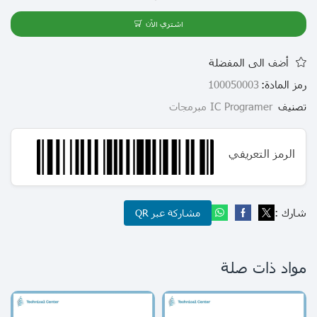
اشتري الآن
أضف الى المفضلة
رمز المادة:
100050003
تصنيف
IC Programer مبرمجات
الرمز التعريفي
شارك :
مشاركة عبر QR
مواد ذات صلة