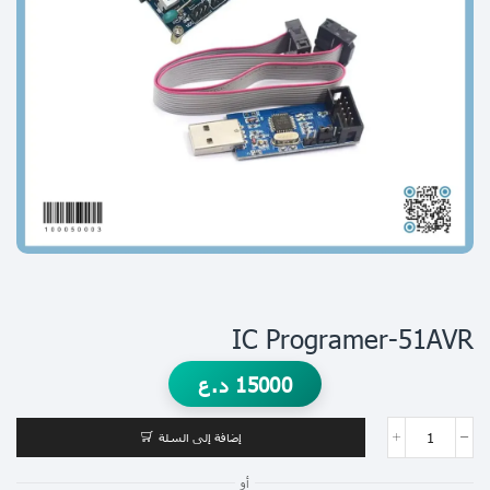
IC Programer-51AVR
15000
د.ع
إضافة إلى السلة
أو