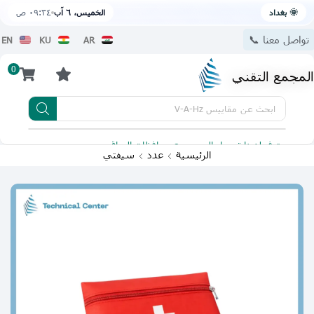
🌞 بغداد
الخميس، ٦ آب
٠٩:٣٤ ص
تواصل معنا 📞
EN
KU
AR
0
المجمع التقني
ابحث عن
مقاييس V-A-Hz
يتوفر لدينا توصيل الى جميع محافظات العراق
تطبيقنا 
الرئيسية
عدد
سيفتي