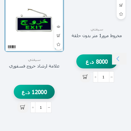
سيفتي
مخروط مرور1 متر بدون حلقة
سيفتي
8000
د.ع
علامة ارشاد خروج فسفوري
12000
د.ع