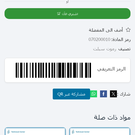
أو
اشتري الآن
أضف الى المفضلة
رمز المادة:
070200010
تصنيف
رموت سبلت
الرمز التعريفي
شارك :
مشاركة عبر QR
مواد ذات صلة