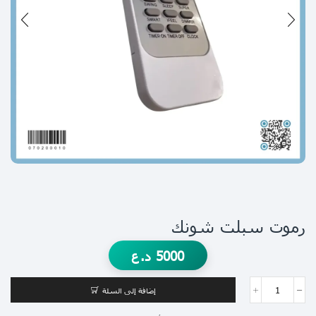
رموت سبلت شونك
5000
د.ع
إضافة إلى السلة