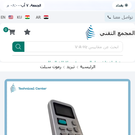
🌞 بغداد
الجمعة، ٧ آب
٠٨:٠٠ م
تواصل معنا 📞
EN
KU
AR
0
المجمع التقني
ابحث عن
مقاييس V-A-Hz
يتوفر لدينا توصيل الى جميع محافظات العراق
تطبيقنا 
الرئيسية
تبريد
رموت سبلت