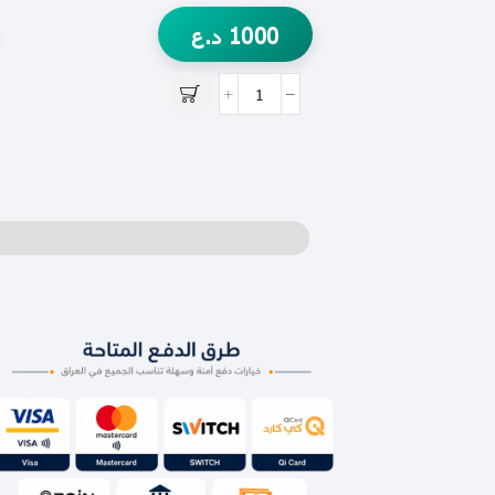
1000
د.ع