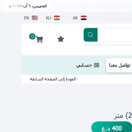
١٠:١٧ م
الخميس، ٦ آب
EN
KU
AR
0
تطبيقنا متوفر الآن على متجر أبل اضغط هن
تواصل معنا
حسابي
العودة إلى الصفحة السابقة
400
د.ع