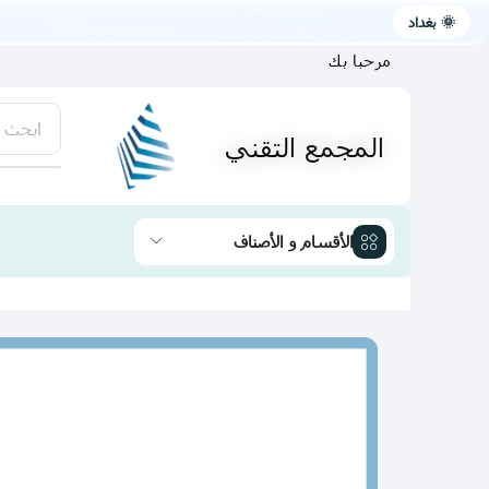
🌞 بغداد
مرحبا بك
ابحث 
المجمع التقني
يتوفر لد
الأقسام و الأصناف