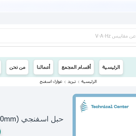
عن
مقاييس V-A-Hz
ينا توصيل الى جميع محافظات العراق
الرئيسية
أقسام المجمع
أعمالنا
من نحن
الرئيسية
تبريد
عوازل اسفنج
حبل اسفنجي (20mm) متر