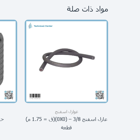
مواد ذات صلة
عوازل اسفنج
عازل اسفنج 3/8 – (0X0)(ق = 1.75 م)
حبل
قطعة