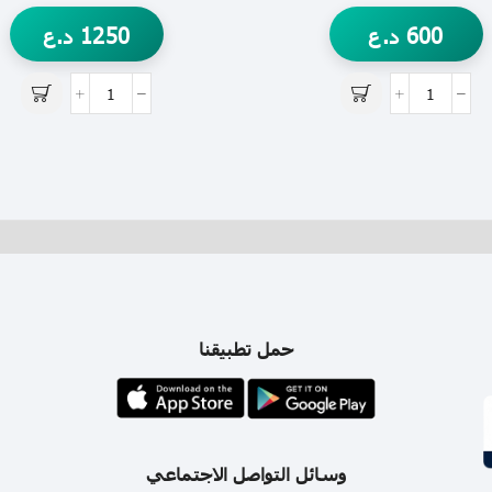
600
د.ع
1250
د.ع
حمل تطبيقنا
وسائل التواصل الاجتماعي