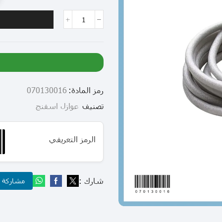
رمز المادة:
070130016
تصنيف
عوازل اسفنج
الرمز التعريفي
شارك :
مشاركة عب