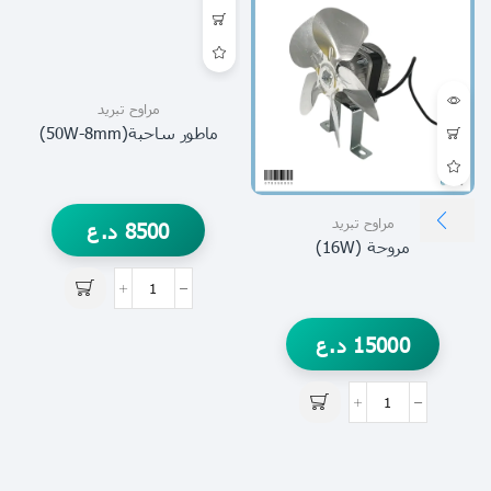
مراوح تبريد
ماطور ساحبة(50W-8mm)
مراوح تبريد
8500
د.ع
مروحة (16W)
15000
د.ع