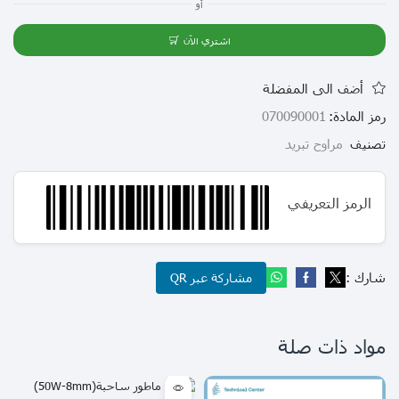
أو
اشتري الآن
أضف الى المفضلة
رمز المادة:
070090001
تصنيف
مراوح تبريد
الرمز التعريفي
شارك :
مشاركة عبر QR
مواد ذات صلة