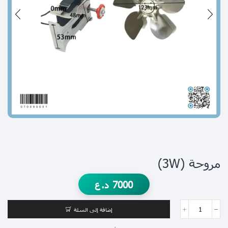
مروحة (3W)
7000
د.ع
إضافة إلى السلة