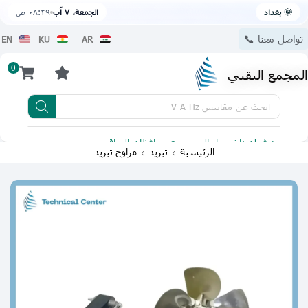
🌞 بغداد
الجمعة، ٧ آب
٠٨:٢٩ ص
تواصل معنا 📞
EN
KU
AR
0
المجمع التقني
ابحث عن
مقاييس V-A-Hz
يتوفر لدينا توصيل الى جميع محافظات العراق
تطبيقنا 
الرئيسية
تبريد
مراوح تبريد