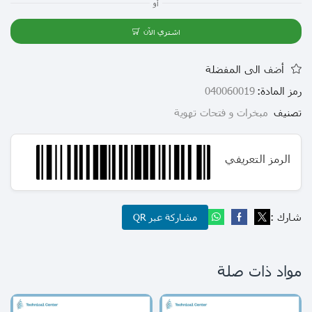
أو
اشتري الآن
أضف الى المفضلة
رمز المادة:
040060019
تصنيف
مبخرات و فتحات تهوية
الرمز التعريفي
شارك :
مشاركة عبر QR
مواد ذات صلة