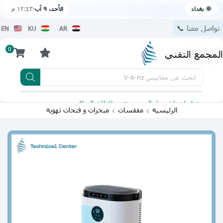
🌞 بغداد
الأحد، ٩ آب
١٢:٤٣ م
تواصل معنا 📞
EN
KU
AR
0
المجمع التقني
ابحث عن
مقاييس V-A-Hz
يتوفر لدينا توصيل الى جميع محافظات العراق
تطبيقنا 
الرئيسية
مفقسات
مبخرات و فتحات تهوية