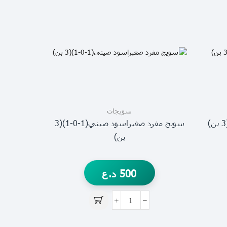
سويجات
سويج مفرد صغيراسود صيني(1-0-1)(3
بن)
500
د.ع
سويج ثنائي ا