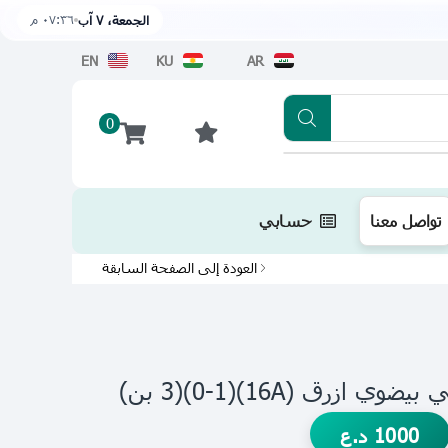
٠٧:٣٦ م
الجمعة، ٧ آب
EN
KU
AR
0
تطبيقنا متوفر الآن على متجر أبل اضغط هن
تواصل معنا
حسابي
العودة إلى الصفحة السابقة
زرق (16A)(0-1)(3 بن)
1000
د.ع