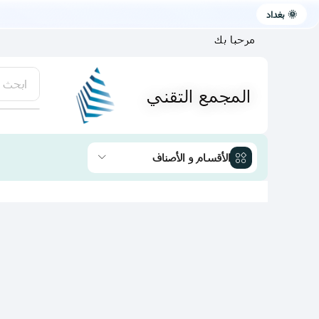
🌞 بغداد
مرحبا بك
ابحث 
المجمع التقني
يتوفر لد
الأقسام و الأصناف