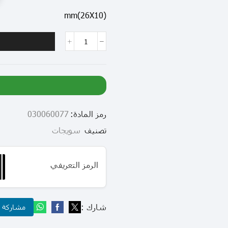
(26X10)mm
رمز المادة:
030060077
تصنيف
سويجات
الرمز التعريفي
شارك :
مشاركة عب