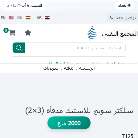
🌞 بغداد
السبت، ٨ آب
٠٤:١٣ م
تواصل معنا 📞
EN
KU
AR
0
المجمع التقني
ابحث عن
مقاييس V-A-Hz
يتوفر لدينا توصيل الى جميع محافظات العراق
تطبيقنا 
الرئيسية
تدفئة
سويجات
سلكتر سويج بلاستيك مدفأه (3×2)
2000
د.ع
T125