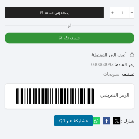
إضافة إلى السلة
أو
اشتري الآن
أضف الى المفضلة
رمز المادة:
030060043
تصنيف
سويجات
الرمز التعريفي
شارك :
مشاركة عبر QR