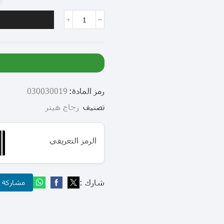
رمز المادة:
030030019
تصنيف
زجاج هيتر
الرمز التعريفي
شارك :
مشاركة عب