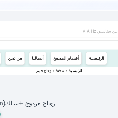
عن
مقاييس V-A-Hz
ينا توصيل الى جميع محافظات العراق
الرئيسية
أقسام المجمع
أعمالنا
من نحن
الرئيسية
تدفئة
زجاج هيتر
زجاج مزدوج +سلك(30cm-10mm)