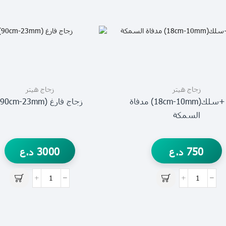
زجاج هيتر
زجاج هيتر
زجاج +سلك(18cm-10mm) مدفاة
زجاج فارغ (90cm-23mm)
السمكة
750
د.ع
3000
د.ع