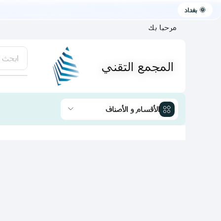
🌞 بغداد
مرحبا بك
ابحث 
المجمع التقني
يتوفر لد
الأقسام و الأصناف