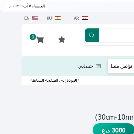
٠٦:٢٢ م
الجمعة، ٧ آب
EN
KU
AR
0
تطبيقنا متوفر الآن على متجر أبل اضغط هن
تواصل معنا
حسابي
العودة إلى الصفحة السابقة
3000
د.ع