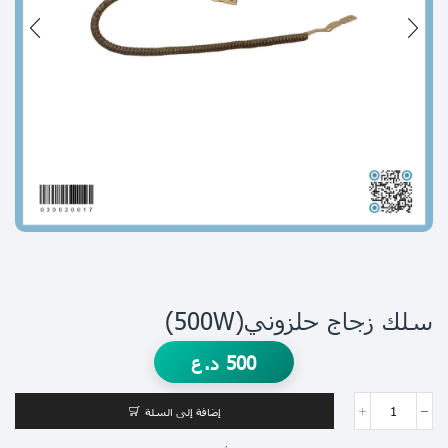
سلك زجاج حلزوني(500W)
500
د.ع
إضافة إلى السلة