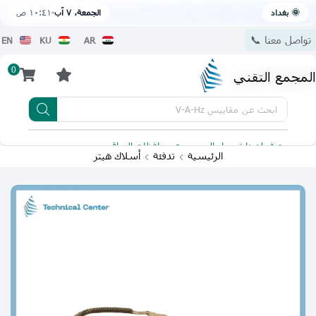
🌞 بغداد
الجمعة، ٧ آب
١٠:٤١ ص
تواصل معنا 📞
EN
KU
AR
0
المجمع التقني
ابحث عن
مقاييس V-A-Hz
يتوفر لدينا توصيل الى جميع محافظات العراق
تطبيقنا 
الرئيسية
تدفئة
أسلاك هيتر