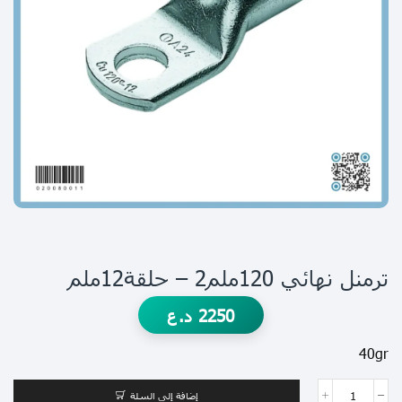
ترمنل نهائي 120ملم2 – حلقة12ملم
2250
د.ع
40gr
إضافة إلى السلة