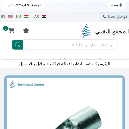
🌞 بغداد
الجمعة، ٧ آب
١٠:٢٣ ص
تواصل معنا 📞
EN
KU
AR
0
المجمع التقني
ابحث عن
مقاييس V-A-Hz
يتوفر لدينا توصيل الى جميع محافظات العراق
تطبيقنا 
الرئيسية
مستلزمات لف المحركات
ترامل-رنك-سيل