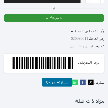
أو
اشتري الآن
أضف الى المفضلة
رمز المادة:
020080011
تصنيف
ترامل-رنك-سيل
الرمز التعريفي
شارك :
مشاركة عبر QR
مواد ذات صلة