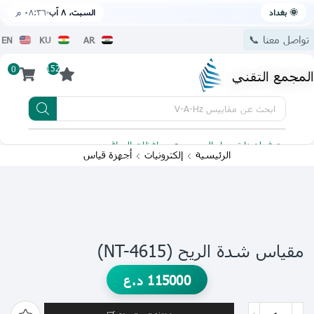
🌞 بغداد
السبت، ٨ آب
٠٨:٣٦ م
تواصل معنا 📞
EN
KU
AR
152
0
المجمع التقني
ابحث عن
مقاييس V-A-Hz
يتوفر لدينا توصيل الى جميع محافظات العراق
تطبيقنا 
الرئيسية
إلكترونيات
أجهزة قياس
مقياس شدة الريح (NT-4615)
115000
د.ع