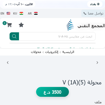
🌞 بغداد
الاثنين، ١٠ آب
١٢:٠٥ م
تواصل معنا 📞
EN
KU
AR
0
المجمع التقني
ابحث عن
مقاييس V-A-Hz
يتوفر لدينا توصيل الى جميع محافظات العراق
تطبيقنا 
الرئيسية
إلكترونيات
محولات
محولة V (1A)(5)
3500
د.ع
ملف