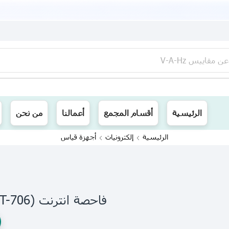
عن
مقاييس V-A-Hz
ينا توصيل الى جميع محافظات العراق
الرئيسية
أقسام المجمع
أعمالنا
من نحن
الرئيسية
إلكترونيات
أجهزة قياس
فاحصة انترنت (MT-706)