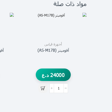
مواد ذات صلة
أجهزة قياس
آفوميتر (AS-M17B)
آفو
24000
د.ع