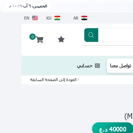
١٠:١٩ م
الخميس، ٦ آب
EN
KU
AR
0
تطبيقنا متوفر الآن على متجر أبل اضغط هن
تواصل معنا
حسابي
العودة إلى الصفحة السابقة
40000
د.ع