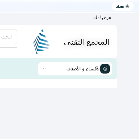
🌞 بغداد
مرحبا بك
ابحث 
المجمع التقني
يتوفر لد
الأقسام و الأصناف