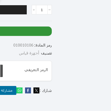
رمز المادة:
010010106
تصنيف
أجهزة قياس
الرمز التعريفي
شارك :
مشاركة عب