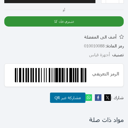
أو
اشتري الآن
أضف الى المفضلة
رمز المادة:
010010088
تصنيف
أجهزة قياس
الرمز التعريفي
شارك :
مشاركة عبر QR
مواد ذات صلة