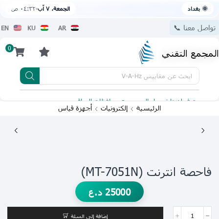
🌞 بغداد
الجمعة، ٧ آب
٠٤:٣٢ ص
تواصل معنا 📞
EN
KU
AR
0
المجمع التقني
ابحث عن
مقاييس V-A-Hz
يتوفر لدينا توصيل الى جميع محافظات العراق
تطبيقنا 
الرئيسية
إلكترونيات
أجهزة قياس
فاحصة انترنت (MT-7051N)
25000
د.ع
إضافة إلى السلة