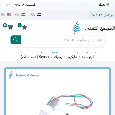
🌞 بغداد
السبت، ٨ آب
٠٦:٠٩ م
تواصل معنا 📞
EN
KU
AR
152
0
المجمع التقني
ابحث عن
مقاييس V-A-Hz
يتوفر لدينا توصيل الى جميع محافظات العراق
تطبيقنا 
الرئيسية
مايكرو إلكترونيك
Senser (حساسات)