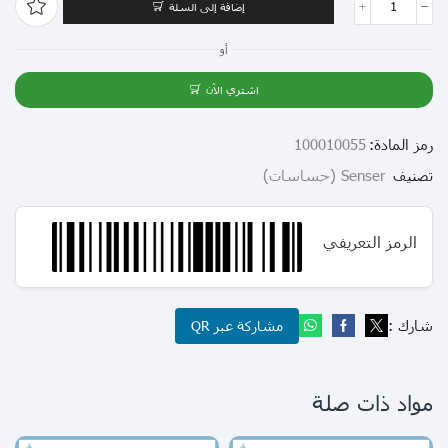
إضافة إلى السلة
أو
اشتري الآن
رمز المادة:
100010055
تصنيف
Senser (حساسات)
الرمز التعريفي
شارك :
مشاركة عبر QR
مواد ذات صلة