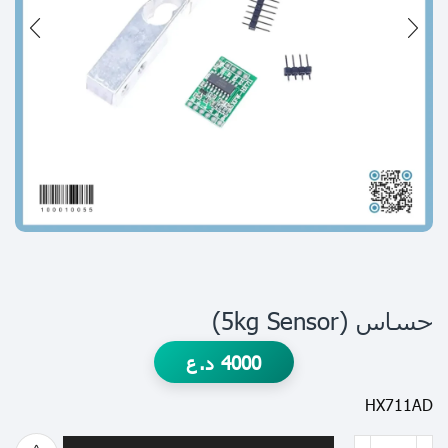
حساس (5kg Sensor)
4000
د.ع
HX711AD