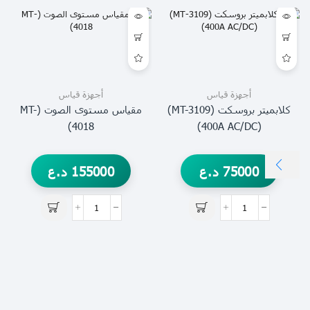
أجهزة قياس
أجهزة قياس
كلابميتر بروسكت (MT-3109)
مقياس مستوى الصوت (MT-
4018)
(400A AC/DC)
75000
د.ع
155000
د.ع