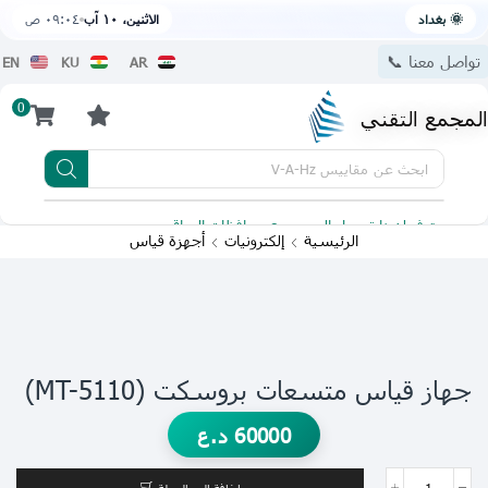
🌞 بغداد
الاثنين، ١٠ آب
٠٩:٠٤ ص
تواصل معنا 📞
EN
KU
AR
0
المجمع التقني
ابحث عن
مقاييس V-A-Hz
يتوفر لدينا توصيل الى جميع محافظات العراق
تطبيقنا 
الرئيسية
إلكترونيات
أجهزة قياس
جهاز قياس متسعات بروسكت (MT-5110)
60000
د.ع
إضافة إلى السلة