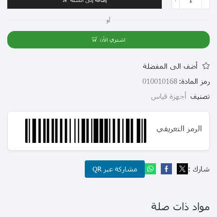
أو
اشتري الآن
أضف الى المفضلة
رمز المادة:
010010168
تصنيف
أجهزة قياس
الرمز التعريفي
شارك :
مشاركة عبر QR
مواد ذات صلة