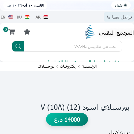
🌞 بغداد
الاثنين، ١٠ آب
١٠:٢٦ ص
تواصل معنا 📞
EN
KU
AR
0
المجمع التقني
ابحث عن
مقاييس V-A-Hz
يتوفر لدينا توصيل الى جميع محافظات العراق
تطبيقنا 
الرئيسية
إلكترونيات
بورسبلاي
بورسبلاي اسود V (10A) (12)
14000
د.ع
بدون كيبل