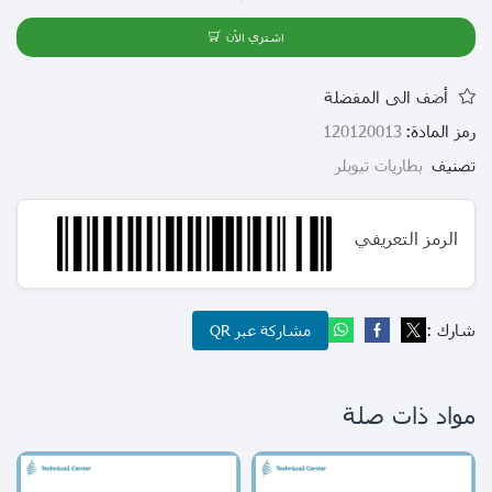
اشتري الآن
أضف الى المفضلة
رمز المادة:
120120013
تصنيف
بطاريات تيوبلر
الرمز التعريفي
شارك :
مشاركة عبر QR
مواد ذات صلة