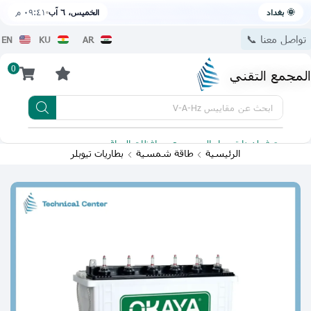
🌞 بغداد
الخميس، ٦ آب
٠٩:٤١ م
تواصل معنا 📞
EN
KU
AR
0
المجمع التقني
ابحث عن
مقاييس V-A-Hz
يتوفر لدينا توصيل الى جميع محافظات العراق
تطبيقنا 
الرئيسية
طاقة شمسية
بطاريات تيوبلر