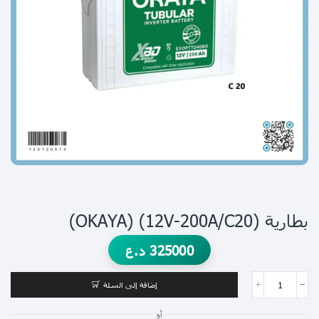
بطارية (12V-200A/C20) (OKAYA)
325000
د.ع
إضافة إلى السلة
أو