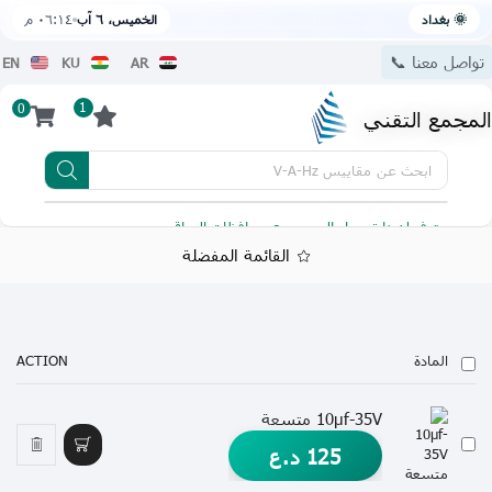
🌞 بغداد
الخميس، ٦ آب
٠٦:١٤ م
تواصل معنا 📞
EN
KU
AR
1
0
المجمع التقني
ابحث عن
مقاييس V-A-Hz
يتوفر لدينا توصيل الى جميع محافظات العراق
تطبيقنا 
القائمة المفضلة
المادة
ACTION
10µf-35V متسعة
125
د.ع